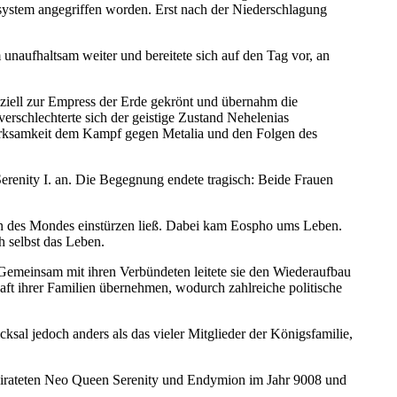
ystem angegriffen worden. Erst nach der Niederschlagung
naufhaltsam weiter und bereitete sich auf den Tag vor, an
ziell zur Empress der Erde gekrönt und übernahm die
rschlechterte sich der geistige Zustand Nehelenias
merksamkeit dem Kampf gegen Metalia und den Folgen des
Serenity I. an. Die Begegnung endete tragisch: Beide Frauen
en des Mondes einstürzen ließ. Dabei kam Eospho ums Leben.
h selbst das Leben.
Gemeinsam mit ihren Verbündeten leitete sie den Wiederaufbau
t ihrer Familien übernehmen, wodurch zahlreiche politische
ksal jedoch anders als das vieler Mitglieder der Königsfamilie,
heirateten Neo Queen Serenity und Endymion im Jahr 9008 und