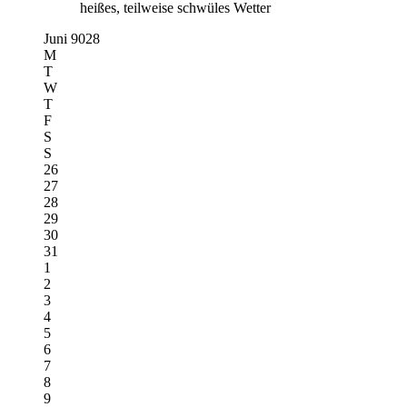
heißes, teilweise schwüles Wetter
Juni 9028
M
T
W
T
F
S
S
26
27
28
29
30
31
1
2
3
4
5
6
7
8
9