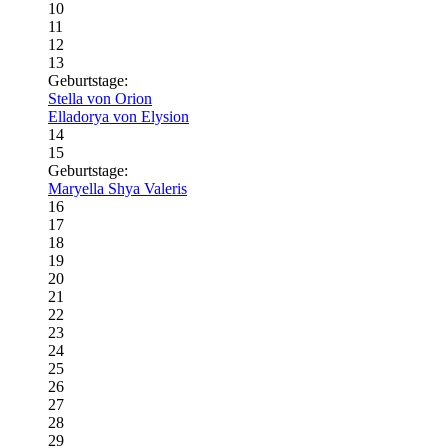
10
11
12
13
Geburtstage:
Stella von Orion
Elladorya von Elysion
14
15
Geburtstage:
Maryella Shya Valeris
16
17
18
19
20
21
22
23
24
25
26
27
28
29