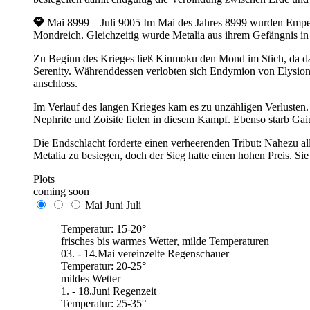
Mai 8999 – Juli 9005
Im Mai des Jahres 8999 wurden Empe
Mondreich. Gleichzeitig wurde Metalia aus ihrem Gefängnis in 
Zu Beginn des Krieges ließ Kinmoku den Mond im Stich, da da
Serenity. Währenddessen verlobten sich Endymion von Elysio
anschloss.
Im Verlauf des langen Krieges kam es zu unzähligen Verlusten.
Nephrite und Zoisite fielen in diesem Kampf. Ebenso starb Ga
Die Endschlacht forderte einen verheerenden Tribut: Nahezu a
Metalia zu besiegen, doch der Sieg hatte einen hohen Preis. 
Plots
coming soon
Mai
Juni
Juli
Temperatur: 15-20°
frisches bis warmes Wetter, milde Temperaturen
03. - 14.Mai vereinzelte Regenschauer
Temperatur: 20-25°
mildes Wetter
1. - 18.Juni Regenzeit
Temperatur: 25-35°