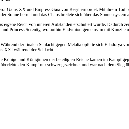
ror Gaius XX und Empress Gaia von Beryl ermordet. Mit ihrem Tod b
der Sonne befreit und das Chaos breitete sich über das Sonnensystem a
s eigene Reich von inneren Aufständen erschüttert wurde. Dadurch ze
n und Princess Serenity, woraufhin Endymion gemeinsam mit Kunzite 
 Während der finalen Schlacht gegen Metalia opferte sich Elladorya v
ius XXI während der Schlacht.
lle Könige und Königinnen der beteiligten Reiche kamen im Kampf gege
Sie überlebte den Kampf nur schwer gezeichnet und war nach dem Sieg 