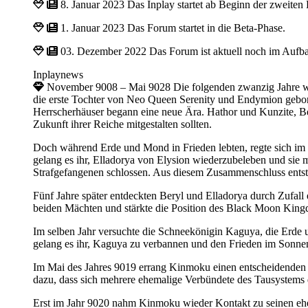
8. Januar 2023
Das Inplay startet ab Beginn der zweiten
1. Januar 2023
Das Forum startet in die Beta-Phase.
03. Dezember 2022
Das Forum ist aktuell noch im Aufb
Inplaynews
November 9008 – Mai 9028
Die folgenden zwanzig Jahre 
die erste Tochter von Neo Queen Serenity und Endymion gebore
Herrscherhäuser begann eine neue Ära. Hathor und Kunzite, Be
Zukunft ihrer Reiche mitgestalten sollten.
Doch während Erde und Mond in Frieden lebten, regte sich im Ve
gelang es ihr, Elladorya von Elysion wiederzubeleben und sie 
Strafgefangenen schlossen. Aus diesem Zusammenschluss ents
Fünf Jahre später entdeckten Beryl und Elladorya durch Zufall
beiden Mächten und stärkte die Position des Black Moon King
Im selben Jahr versuchte die Schneekönigin Kaguya, die Erde u
gelang es ihr, Kaguya zu verbannen und den Frieden im Sonn
Im Mai des Jahres 9019 errang Kinmoku einen entscheidenden Si
dazu, dass sich mehrere ehemalige Verbündete des Tausystem
Erst im Jahr 9020 nahm Kinmoku wieder Kontakt zu seinen ehema