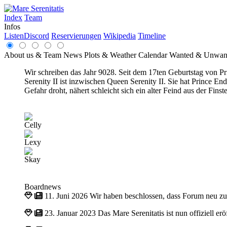
Index
Team
Infos
Listen
Discord
Reservierungen
Wikipedia
Timeline
About us & Team
News
Plots & Weather
Calendar
Wanted & Unwan
Wir schreiben das Jahr 9028. Seit dem 17ten Geburtstag von Pri
Serenity II ist inzwischen Queen Serenity II. Sie hat Prince 
Gefahr droht, nähert schleicht sich ein alter Feind aus der Fin
Celly
Lexy
Skay
Boardnews
11. Juni 2026
Wir haben beschlossen, dass Forum neu z
23. Januar 2023
Das Mare Serenitatis ist nun offiziell e