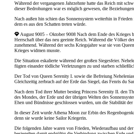
Während der vergangenen Jahrzehnte hatte das Reich mit schw
dieser Bedrohungen war es möglich gewesen, die Beziehungen
Nach außen hin schien das Sonnensystem weiterhin in Frieden 
dem es aus den Schatten treten würde.
August 9005 – Oktober 9008
Nach dem Ende des Krieges be
Herrschaft über das neu geeinte Reich. Während die Völker der
zunehmend. Während der sechs Kriegsjahre war sie von Queen 
Krieges widmen musste.
Die Situation eskalierte während der großen Siegesfeier. Nehel
fügten einander tödliche Verletzungen zu und starben schließl
Der Tod von Queen Serenity I. sowie die Befreiung Nehelenia
Gleichzeitig zerbrach auf der Erde das Siegel, das Fenris du S
Nach dem Tod ihrer Mutter bestieg Princess Serenity II. den
des Mondes, der Erde und der übrigen Welten des Sonnensyste
Ehen und Bündnisse geschlossen wurden, um die Stabilität der 
In dieser Zeit wurde Athena Moon zur Erbin des Regenbogenkrist
denn sie wurde keine Sailor Kriegerin.
Die folgenden Jahre waren von Frieden, Wiederaufbau und der
besiegelten damit endgültig die Verbindung zwischen Erde un