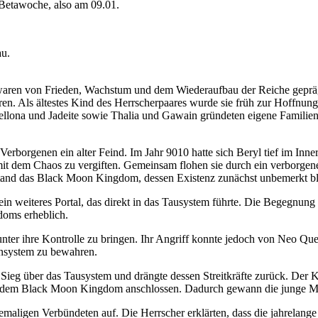
 Betawoche, also am 09.01.
au.
waren von Frieden, Wachstum und dem Wiederaufbau der Reiche geprä
n. Als ältestes Kind des Herrscherpaares wurde sie früh zur Hoffnung
llona und Jadeite sowie Thalia und Gawain gründeten eigene Familien
rborgenen ein alter Feind. Im Jahr 9010 hatte sich Beryl tief im Inner
mit dem Chaos zu vergiften. Gemeinsam flohen sie durch ein verborgen
tand das Black Moon Kingdom, dessen Existenz zunächst unbemerkt bl
 ein weiteres Portal, das direkt in das Tausystem führte. Die Begegn
doms erheblich.
nter ihre Kontrolle zu bringen. Ihr Angriff konnte jedoch von Neo Quee
ensystem zu bewahren.
eg über das Tausystem und drängte dessen Streitkräfte zurück. Der Kr
s dem Black Moon Kingdom anschlossen. Dadurch gewann die junge Mac
ligen Verbündeten auf. Die Herrscher erklärten, dass die jahrelange 