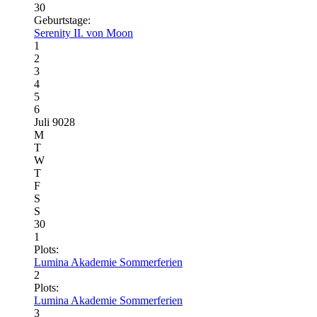
30
Geburtstage:
Serenity II. von Moon
1
2
3
4
5
6
Juli 9028
M
T
W
T
F
S
S
30
1
Plots:
Lumina Akademie Sommerferien
2
Plots:
Lumina Akademie Sommerferien
3