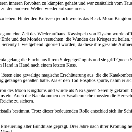
eren inneren Revolten zu kämpfen gehabt und war zusätzlich vom Taus
 zu den anderen Welten wieder aufzunehmen.
zu leben. Hinter den Kulissen jedoch wuchs das Black Moon Kingdom u
gann eine Zeit des Wiederaufbaus. Kassiopeia von Elysion wurde offi
 Erde und des Mondes versuchten, die Wunden des Krieges zu heilen, ve
Serenity I. weitgehend ignoriert worden, da diese ihre gesamte Auf
enia gelang die Flucht aus ihrem Spiegelgefängnis und sie griff Queen 
ich Hand in Hand nach einem letzten Kuss.
s lösten eine gewaltige magische Erschütterung aus, die die Katakomb
ang gefangen gehalten hatte. Als er den Tod Eosphos spürte, nahm er sic
 Thron des Moon Kingdoms und wurde als Neo Queen Serenity gekrönt. 
ms ein. Auch die Nachkommen der Vasallenreiche mussten die Herrschaf
Reiche zu sichern.
alls bestimmt. Trotz dieser bedeutenden Rolle entschied sich ihr Schic
 Erneuerung alter Bündnisse geprägt. Drei Jahre nach ihrer Krönung 
d Mond.