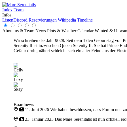
Index
Team
Infos
Listen
Discord
Reservierungen
Wikipedia
Timeline
About us & Team
News
Plots & Weather
Calendar
Wanted & Unwan
Wir schreiben das Jahr 9028. Seit dem 17ten Geburtstag von Pri
Serenity II ist inzwischen Queen Serenity II. Sie hat Prince 
Gefahr droht, nähert schleicht sich ein alter Feind aus der Fin
Celly
Lexy
Skay
Boardnews
11. Juni 2026
Wir haben beschlossen, dass Forum neu z
23. Januar 2023
Das Mare Serenitatis ist nun offiziell e