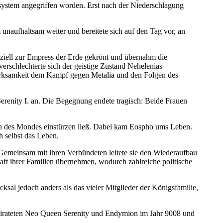
ystem angegriffen worden. Erst nach der Niederschlagung
naufhaltsam weiter und bereitete sich auf den Tag vor, an
ziell zur Empress der Erde gekrönt und übernahm die
rschlechterte sich der geistige Zustand Nehelenias
merksamkeit dem Kampf gegen Metalia und den Folgen des
Serenity I. an. Die Begegnung endete tragisch: Beide Frauen
en des Mondes einstürzen ließ. Dabei kam Eospho ums Leben.
h selbst das Leben.
Gemeinsam mit ihren Verbündeten leitete sie den Wiederaufbau
t ihrer Familien übernehmen, wodurch zahlreiche politische
ksal jedoch anders als das vieler Mitglieder der Königsfamilie,
heirateten Neo Queen Serenity und Endymion im Jahr 9008 und