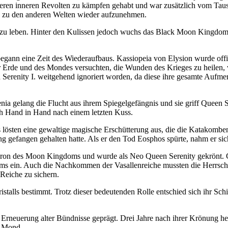
eren inneren Revolten zu kämpfen gehabt und war zusätzlich vom Taus
 zu den anderen Welten wieder aufzunehmen.
zu leben. Hinter den Kulissen jedoch wuchs das Black Moon Kingdom u
gann eine Zeit des Wiederaufbaus. Kassiopeia von Elysion wurde offi
 Erde und des Mondes versuchten, die Wunden des Krieges zu heilen, ve
Serenity I. weitgehend ignoriert worden, da diese ihre gesamte Auf
enia gelang die Flucht aus ihrem Spiegelgefängnis und sie griff Queen 
ich Hand in Hand nach einem letzten Kuss.
s lösten eine gewaltige magische Erschütterung aus, die die Katakomb
ang gefangen gehalten hatte. Als er den Tod Eosphos spürte, nahm er sic
 Thron des Moon Kingdoms und wurde als Neo Queen Serenity gekrönt. 
ms ein. Auch die Nachkommen der Vasallenreiche mussten die Herrschaf
Reiche zu sichern.
alls bestimmt. Trotz dieser bedeutenden Rolle entschied sich ihr Schic
 Erneuerung alter Bündnisse geprägt. Drei Jahre nach ihrer Krönung 
d Mond.