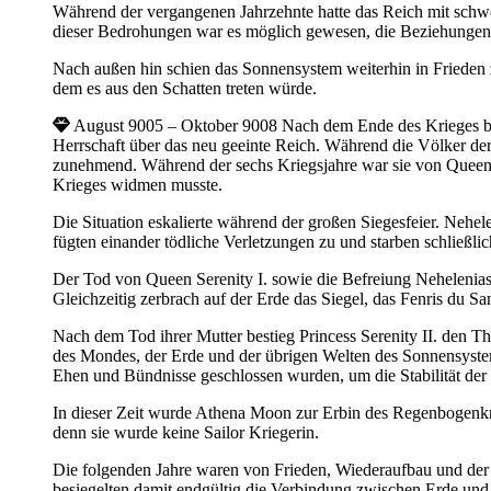
Während der vergangenen Jahrzehnte hatte das Reich mit schw
dieser Bedrohungen war es möglich gewesen, die Beziehungen
Nach außen hin schien das Sonnensystem weiterhin in Frieden 
dem es aus den Schatten treten würde.
August 9005 – Oktober 9008
Nach dem Ende des Krieges be
Herrschaft über das neu geeinte Reich. Während die Völker der
zunehmend. Während der sechs Kriegsjahre war sie von Queen 
Krieges widmen musste.
Die Situation eskalierte während der großen Siegesfeier. Nehel
fügten einander tödliche Verletzungen zu und starben schließl
Der Tod von Queen Serenity I. sowie die Befreiung Nehelenia
Gleichzeitig zerbrach auf der Erde das Siegel, das Fenris du S
Nach dem Tod ihrer Mutter bestieg Princess Serenity II. den
des Mondes, der Erde und der übrigen Welten des Sonnensyste
Ehen und Bündnisse geschlossen wurden, um die Stabilität der 
In dieser Zeit wurde Athena Moon zur Erbin des Regenbogenkrist
denn sie wurde keine Sailor Kriegerin.
Die folgenden Jahre waren von Frieden, Wiederaufbau und der
besiegelten damit endgültig die Verbindung zwischen Erde un