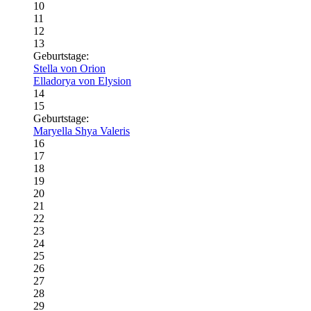
10
11
12
13
Geburtstage:
Stella von Orion
Elladorya von Elysion
14
15
Geburtstage:
Maryella Shya Valeris
16
17
18
19
20
21
22
23
24
25
26
27
28
29