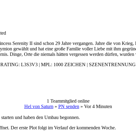
ted
ncess Serenity II sind schon 29 Jahre vergangen. Jahre die von Krieg,
Endymion gewählt und hat eine große Familie voller Liebe mit ihm gegrü
sternis. Dinge, Orte die niemals hätten vergessen werden dürfen, wurden
RATING: L3S3V3 | MPL: 1000 ZEICHEN | SZENENTRENNUNG
1 Teammitglied online
Hel von Saturn
»
PN senden
»
Vor 4 Minuten
u starten und haben den Umbau begonnen.
röffnet. Der erste Plot folgt im Verlauf der kommenden Woche.