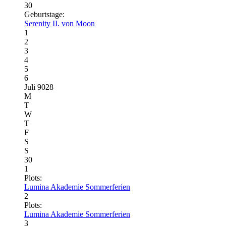
30
Geburtstage:
Serenity II. von Moon
1
2
3
4
5
6
Juli 9028
M
T
W
T
F
S
S
30
1
Plots:
Lumina Akademie Sommerferien
2
Plots:
Lumina Akademie Sommerferien
3