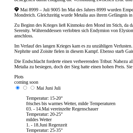
Mai 8999 – Juli 9005
Im Mai des Jahres 8999 wurden Empe
Mondreich. Gleichzeitig wurde Metalia aus ihrem Gefängnis in 
Zu Beginn des Krieges ließ Kinmoku den Mond im Stich, da da
Serenity. Währenddessen verlobten sich Endymion von Elysio
anschloss.
Im Verlauf des langen Krieges kam es zu unzähligen Verlusten.
Nephrite und Zoisite fielen in diesem Kampf. Ebenso starb Ga
Die Endschlacht forderte einen verheerenden Tribut: Nahezu a
Metalia zu besiegen, doch der Sieg hatte einen hohen Preis. 
Plots
coming soon
Mai
Juni
Juli
Temperatur: 15-20°
frisches bis warmes Wetter, milde Temperaturen
03. - 14.Mai vereinzelte Regenschauer
Temperatur: 20-25°
mildes Wetter
1. - 18.Juni Regenzeit
Temperatur: 25-35°