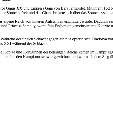
ror Gaius XX und Empress Gaia von Beryl ermordet. Mit ihrem Tod b
der Sonne befreit und das Chaos breitete sich über das Sonnensystem a
s eigene Reich von inneren Aufständen erschüttert wurde. Dadurch ze
n und Princess Serenity, woraufhin Endymion gemeinsam mit Kunzite 
 Während der finalen Schlacht gegen Metalia opferte sich Elladorya v
ius XXI während der Schlacht.
lle Könige und Königinnen der beteiligten Reiche kamen im Kampf gege
Sie überlebte den Kampf nur schwer gezeichnet und war nach dem Sieg 