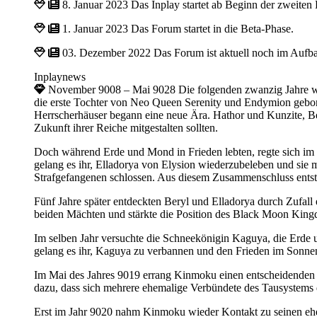
8. Januar 2023
Das Inplay startet ab Beginn der zweiten
1. Januar 2023
Das Forum startet in die Beta-Phase.
03. Dezember 2022
Das Forum ist aktuell noch im Aufb
Inplaynews
November 9008 – Mai 9028
Die folgenden zwanzig Jahre 
die erste Tochter von Neo Queen Serenity und Endymion gebore
Herrscherhäuser begann eine neue Ära. Hathor und Kunzite, Be
Zukunft ihrer Reiche mitgestalten sollten.
Doch während Erde und Mond in Frieden lebten, regte sich im Ve
gelang es ihr, Elladorya von Elysion wiederzubeleben und sie 
Strafgefangenen schlossen. Aus diesem Zusammenschluss ents
Fünf Jahre später entdeckten Beryl und Elladorya durch Zufall
beiden Mächten und stärkte die Position des Black Moon King
Im selben Jahr versuchte die Schneekönigin Kaguya, die Erde u
gelang es ihr, Kaguya zu verbannen und den Frieden im Sonn
Im Mai des Jahres 9019 errang Kinmoku einen entscheidenden Si
dazu, dass sich mehrere ehemalige Verbündete des Tausystem
Erst im Jahr 9020 nahm Kinmoku wieder Kontakt zu seinen ehema