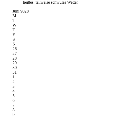
heißes, teilweise schwüles Wetter
Juni 9028
M
T
W
T
F
S
S
26
27
28
29
30
31
1
2
3
4
5
6
7
8
9