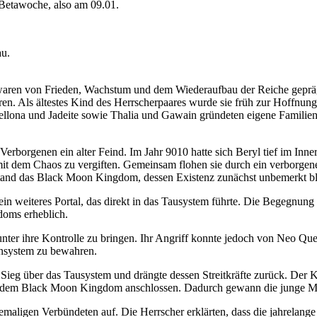
 Betawoche, also am 09.01.
au.
waren von Frieden, Wachstum und dem Wiederaufbau der Reiche geprä
n. Als ältestes Kind des Herrscherpaares wurde sie früh zur Hoffnung
llona und Jadeite sowie Thalia und Gawain gründeten eigene Familien
rborgenen ein alter Feind. Im Jahr 9010 hatte sich Beryl tief im Inner
mit dem Chaos zu vergiften. Gemeinsam flohen sie durch ein verborgen
tand das Black Moon Kingdom, dessen Existenz zunächst unbemerkt bl
 ein weiteres Portal, das direkt in das Tausystem führte. Die Begegn
doms erheblich.
nter ihre Kontrolle zu bringen. Ihr Angriff konnte jedoch von Neo Quee
ensystem zu bewahren.
eg über das Tausystem und drängte dessen Streitkräfte zurück. Der Kr
s dem Black Moon Kingdom anschlossen. Dadurch gewann die junge Mac
ligen Verbündeten auf. Die Herrscher erklärten, dass die jahrelange 