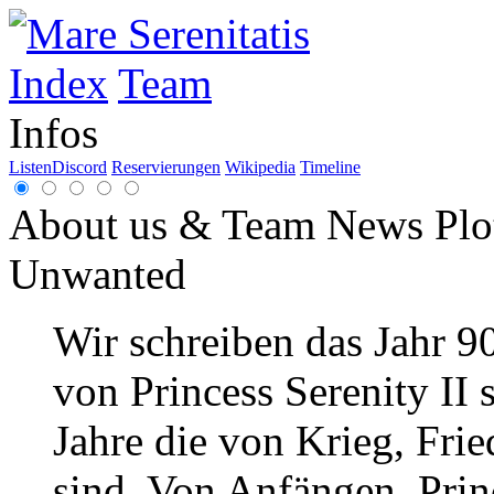
Index
Team
Infos
Listen
Discord
Reservierungen
Wikipedia
Timeline
About us & Team
News
Plo
Unwanted
Wir schreiben das Jahr 9
von Princess Serenity II 
Jahre die von Krieg, Frie
sind. Von Anfängen. Princ