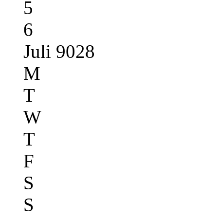
5
6
Juli 9028
M
T
W
T
F
S
S