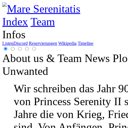
Index
Team
Infos
Listen
Discord
Reservierungen
Wikipedia
Timeline
About us & Team
News
Plo
Unwanted
Wir schreiben das Jahr 9
von Princess Serenity II 
Jahre die von Krieg, Frie
sind. Von Anfängen. Princ