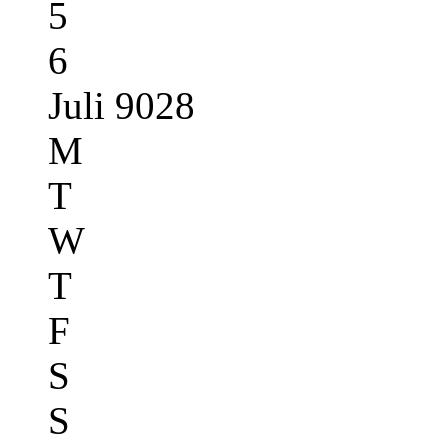
5
6
Juli 9028
M
T
W
T
F
S
S