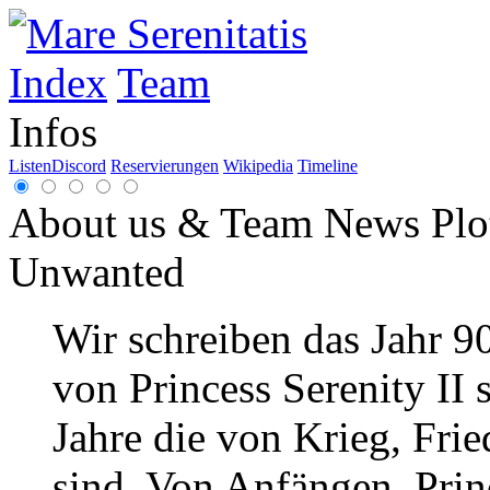
Index
Team
Infos
Listen
Discord
Reservierungen
Wikipedia
Timeline
About us & Team
News
Plo
Unwanted
Wir schreiben das Jahr 9
von Princess Serenity II 
Jahre die von Krieg, Frie
sind. Von Anfängen. Princ