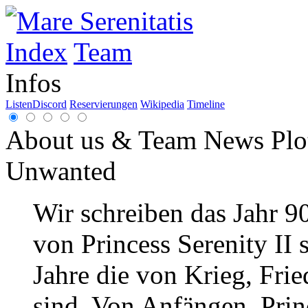
Index
Team
Infos
Listen
Discord
Reservierungen
Wikipedia
Timeline
About us & Team
News
Plo
Unwanted
Wir schreiben das Jahr 9
von Princess Serenity II 
Jahre die von Krieg, Frie
sind. Von Anfängen. Princ