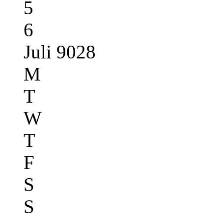
5
6
Juli 9028
M
T
W
T
F
S
S