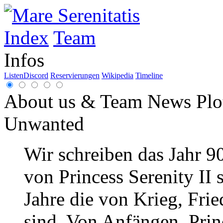
Index
Team
Infos
Listen
Discord
Reservierungen
Wikipedia
Timeline
About us & Team
News
Plo
Unwanted
Wir schreiben das Jahr 9
von Princess Serenity II 
Jahre die von Krieg, Frie
sind. Von Anfängen. Princ