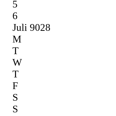
5
6
Juli 9028
M
T
W
T
F
S
S