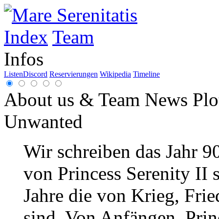
Index
Team
Infos
Listen
Discord
Reservierungen
Wikipedia
Timeline
About us & Team
News
Plo
Unwanted
Wir schreiben das Jahr 9
von Princess Serenity II 
Jahre die von Krieg, Frie
sind. Von Anfängen. Princ