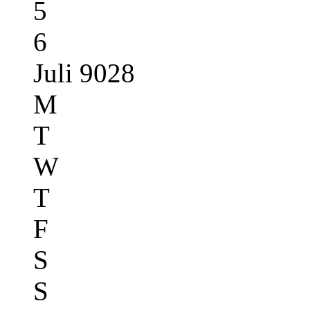
5
6
Juli 9028
M
T
W
T
F
S
S