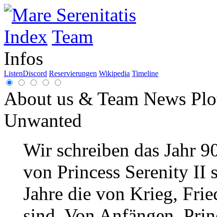
Index
Team
Infos
Listen
Discord
Reservierungen
Wikipedia
Timeline
About us & Team
News
Plo
Unwanted
Wir schreiben das Jahr 9
von Princess Serenity II 
Jahre die von Krieg, Frie
sind. Von Anfängen. Princ