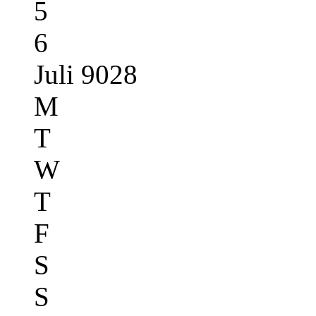
5
6
Juli 9028
M
T
W
T
F
S
S