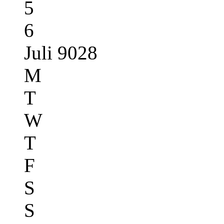
5
6
Juli 9028
M
T
W
T
F
S
S