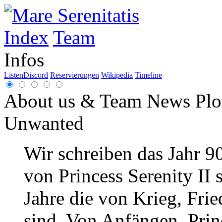
Index
Team
Infos
Listen
Discord
Reservierungen
Wikipedia
Timeline
About us & Team
News
Plo
Unwanted
Wir schreiben das Jahr 9
von Princess Serenity II 
Jahre die von Krieg, Frie
sind. Von Anfängen. Princ