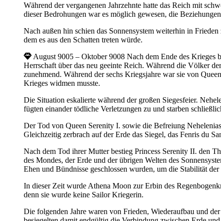
Während der vergangenen Jahrzehnte hatte das Reich mit schw
dieser Bedrohungen war es möglich gewesen, die Beziehungen
Nach außen hin schien das Sonnensystem weiterhin in Frieden 
dem es aus den Schatten treten würde.
August 9005 – Oktober 9008
Nach dem Ende des Krieges be
Herrschaft über das neu geeinte Reich. Während die Völker der
zunehmend. Während der sechs Kriegsjahre war sie von Queen 
Krieges widmen musste.
Die Situation eskalierte während der großen Siegesfeier. Nehel
fügten einander tödliche Verletzungen zu und starben schließl
Der Tod von Queen Serenity I. sowie die Befreiung Nehelenia
Gleichzeitig zerbrach auf der Erde das Siegel, das Fenris du S
Nach dem Tod ihrer Mutter bestieg Princess Serenity II. den
des Mondes, der Erde und der übrigen Welten des Sonnensyste
Ehen und Bündnisse geschlossen wurden, um die Stabilität der 
In dieser Zeit wurde Athena Moon zur Erbin des Regenbogenkrist
denn sie wurde keine Sailor Kriegerin.
Die folgenden Jahre waren von Frieden, Wiederaufbau und der
besiegelten damit endgültig die Verbindung zwischen Erde un