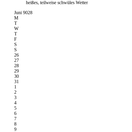
heißes, teilweise schwüles Wetter
Juni 9028
M
T
W
T
F
S
S
26
27
28
29
30
31
1
2
3
4
5
6
7
8
9