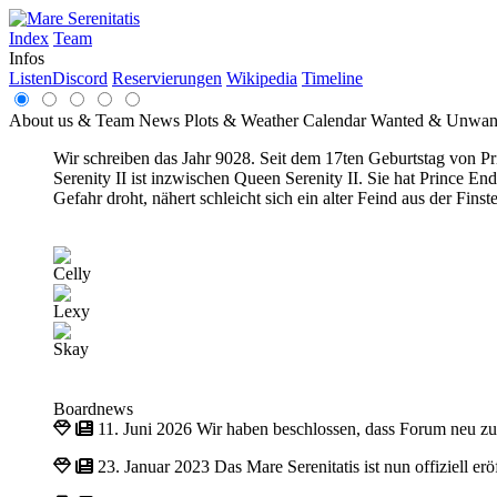
Index
Team
Infos
Listen
Discord
Reservierungen
Wikipedia
Timeline
About us & Team
News
Plots & Weather
Calendar
Wanted & Unwan
Wir schreiben das Jahr 9028. Seit dem 17ten Geburtstag von Pri
Serenity II ist inzwischen Queen Serenity II. Sie hat Prince 
Gefahr droht, nähert schleicht sich ein alter Feind aus der Fin
Celly
Lexy
Skay
Boardnews
11. Juni 2026
Wir haben beschlossen, dass Forum neu z
23. Januar 2023
Das Mare Serenitatis ist nun offiziell e