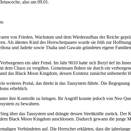
 Betawoche, also am 09.01.
au.
waren von Frieden, Wachstum und dem Wiederaufbau der Reiche geprä
n. Als ältestes Kind des Herrscherpaares wurde sie früh zur Hoffnung
llona und Jadeite sowie Thalia und Gawain gründeten eigene Familien
rborgenen ein alter Feind. Im Jahr 9010 hatte sich Beryl tief im Inner
mit dem Chaos zu vergiften. Gemeinsam flohen sie durch ein verborgen
tand das Black Moon Kingdom, dessen Existenz zunächst unbemerkt bl
 ein weiteres Portal, das direkt in das Tausystem führte. Die Begegn
doms erheblich.
nter ihre Kontrolle zu bringen. Ihr Angriff konnte jedoch von Neo Quee
ensystem zu bewahren.
eg über das Tausystem und drängte dessen Streitkräfte zurück. Der Kr
s dem Black Moon Kingdom anschlossen. Dadurch gewann die junge Mac
ligen Verbündeten auf. Die Herrscher erklärten, dass die jahrelange 