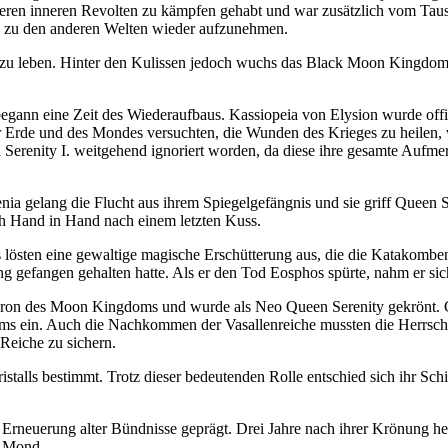
eren inneren Revolten zu kämpfen gehabt und war zusätzlich vom Taus
 zu den anderen Welten wieder aufzunehmen.
zu leben. Hinter den Kulissen jedoch wuchs das Black Moon Kingdom u
gann eine Zeit des Wiederaufbaus. Kassiopeia von Elysion wurde offi
 Erde und des Mondes versuchten, die Wunden des Krieges zu heilen, ve
Serenity I. weitgehend ignoriert worden, da diese ihre gesamte Auf
enia gelang die Flucht aus ihrem Spiegelgefängnis und sie griff Queen 
ich Hand in Hand nach einem letzten Kuss.
s lösten eine gewaltige magische Erschütterung aus, die die Katakomb
ang gefangen gehalten hatte. Als er den Tod Eosphos spürte, nahm er sic
 Thron des Moon Kingdoms und wurde als Neo Queen Serenity gekrönt. 
ms ein. Auch die Nachkommen der Vasallenreiche mussten die Herrschaf
Reiche zu sichern.
alls bestimmt. Trotz dieser bedeutenden Rolle entschied sich ihr Schic
 Erneuerung alter Bündnisse geprägt. Drei Jahre nach ihrer Krönung 
d Mond.