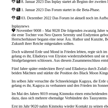
8. Januar 2023
Das Inplay startet ab Beginn der zweiten
1. Januar 2023
Das Forum startet in die Beta-Phase.
03. Dezember 2022
Das Forum ist aktuell noch im Aufb
Inplaynews
November 9008 – Mai 9028
Die folgenden zwanzig Jahre 
die erste Tochter von Neo Queen Serenity und Endymion gebore
Herrscherhäuser begann eine neue Ära. Hathor und Kunzite, Be
Zukunft ihrer Reiche mitgestalten sollten.
Doch während Erde und Mond in Frieden lebten, regte sich im Ve
gelang es ihr, Elladorya von Elysion wiederzubeleben und sie 
Strafgefangenen schlossen. Aus diesem Zusammenschluss ents
Fünf Jahre später entdeckten Beryl und Elladorya durch Zufall
beiden Mächten und stärkte die Position des Black Moon King
Im selben Jahr versuchte die Schneekönigin Kaguya, die Erde u
gelang es ihr, Kaguya zu verbannen und den Frieden im Sonn
Im Mai des Jahres 9019 errang Kinmoku einen entscheidenden Si
dazu, dass sich mehrere ehemalige Verbündete des Tausystem
Erst im Jahr 9020 nahm Kinmoku wieder Kontakt zu seinen ehema