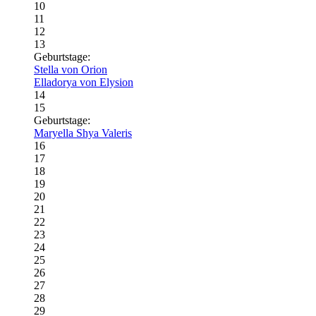
10
11
12
13
Geburtstage:
Stella von Orion
Elladorya von Elysion
14
15
Geburtstage:
Maryella Shya Valeris
16
17
18
19
20
21
22
23
24
25
26
27
28
29