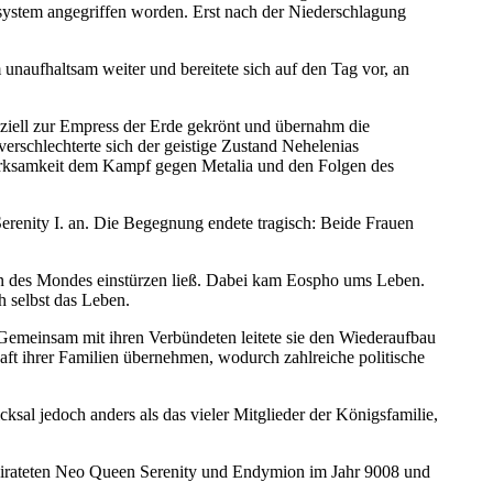
ystem angegriffen worden. Erst nach der Niederschlagung
naufhaltsam weiter und bereitete sich auf den Tag vor, an
ziell zur Empress der Erde gekrönt und übernahm die
rschlechterte sich der geistige Zustand Nehelenias
merksamkeit dem Kampf gegen Metalia und den Folgen des
Serenity I. an. Die Begegnung endete tragisch: Beide Frauen
en des Mondes einstürzen ließ. Dabei kam Eospho ums Leben.
h selbst das Leben.
Gemeinsam mit ihren Verbündeten leitete sie den Wiederaufbau
t ihrer Familien übernehmen, wodurch zahlreiche politische
ksal jedoch anders als das vieler Mitglieder der Königsfamilie,
heirateten Neo Queen Serenity und Endymion im Jahr 9008 und