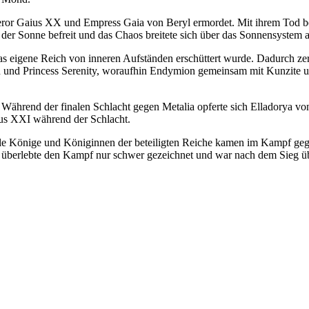
ror Gaius XX und Empress Gaia von Beryl ermordet. Mit ihrem Tod b
der Sonne befreit und das Chaos breitete sich über das Sonnensystem a
s eigene Reich von inneren Aufständen erschüttert wurde. Dadurch ze
n und Princess Serenity, woraufhin Endymion gemeinsam mit Kunzite 
 Während der finalen Schlacht gegen Metalia opferte sich Elladorya v
ius XXI während der Schlacht.
lle Könige und Königinnen der beteiligten Reiche kamen im Kampf gege
Sie überlebte den Kampf nur schwer gezeichnet und war nach dem Sieg 