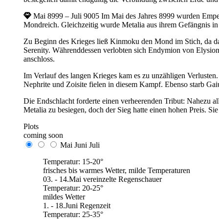
Mai 8999 – Juli 9005
Im Mai des Jahres 8999 wurden Empe
Mondreich. Gleichzeitig wurde Metalia aus ihrem Gefängnis in 
Zu Beginn des Krieges ließ Kinmoku den Mond im Stich, da da
Serenity. Währenddessen verlobten sich Endymion von Elysio
anschloss.
Im Verlauf des langen Krieges kam es zu unzähligen Verlusten.
Nephrite und Zoisite fielen in diesem Kampf. Ebenso starb Ga
Die Endschlacht forderte einen verheerenden Tribut: Nahezu a
Metalia zu besiegen, doch der Sieg hatte einen hohen Preis. 
Plots
coming soon
Mai
Juni
Juli
Temperatur: 15-20°
frisches bis warmes Wetter, milde Temperaturen
03. - 14.Mai vereinzelte Regenschauer
Temperatur: 20-25°
mildes Wetter
1. - 18.Juni Regenzeit
Temperatur: 25-35°