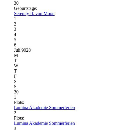
30
Geburtstage:
Serenity II. von Moon
1
2
3
4
5
6
Juli 9028
M
T
W
T
F
S
S
30
1
Plots:
Lumina Akademie Sommerferien
2
Plots:
Lumina Akademie Sommerferien
3