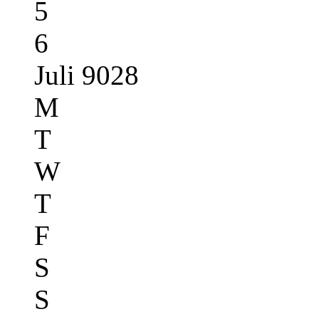
5
6
Juli 9028
M
T
W
T
F
S
S