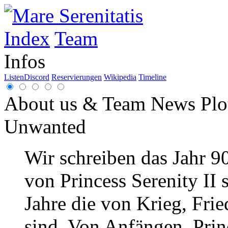
Index
Team
Infos
Listen
Discord
Reservierungen
Wikipedia
Timeline
About us & Team
News
Plo
Unwanted
Wir schreiben das Jahr 9
von Princess Serenity II 
Jahre die von Krieg, Frie
sind. Von Anfängen. Princ