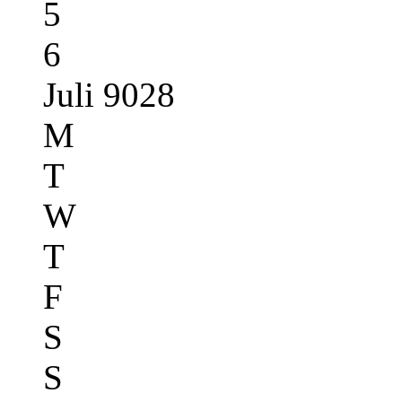
5
6
Juli 9028
M
T
W
T
F
S
S