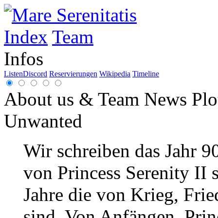
Index
Team
Infos
Listen
Discord
Reservierungen
Wikipedia
Timeline
About us & Team
News
Plo
Unwanted
Wir schreiben das Jahr 9
von Princess Serenity II 
Jahre die von Krieg, Frie
sind. Von Anfängen. Princ