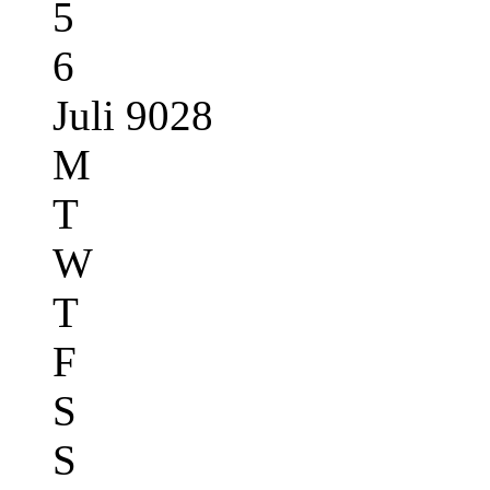
5
6
Juli 9028
M
T
W
T
F
S
S