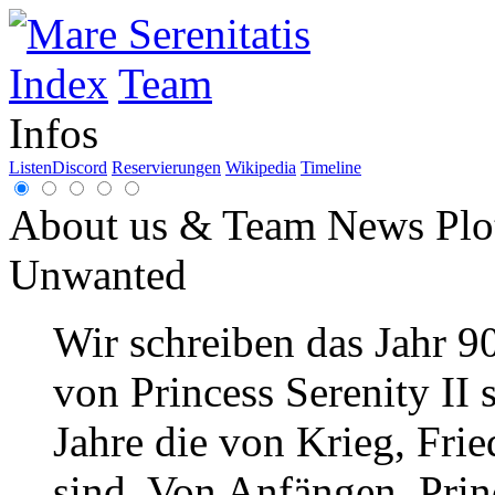
Index
Team
Infos
Listen
Discord
Reservierungen
Wikipedia
Timeline
About us & Team
News
Plo
Unwanted
Wir schreiben das Jahr 9
von Princess Serenity II 
Jahre die von Krieg, Frie
sind. Von Anfängen. Princ