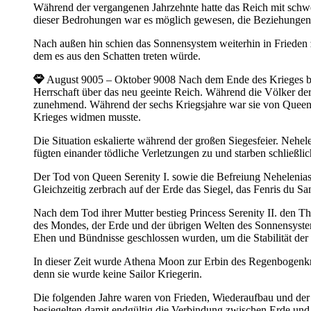
Während der vergangenen Jahrzehnte hatte das Reich mit schw
dieser Bedrohungen war es möglich gewesen, die Beziehungen
Nach außen hin schien das Sonnensystem weiterhin in Frieden 
dem es aus den Schatten treten würde.
August 9005 – Oktober 9008
Nach dem Ende des Krieges be
Herrschaft über das neu geeinte Reich. Während die Völker der
zunehmend. Während der sechs Kriegsjahre war sie von Queen 
Krieges widmen musste.
Die Situation eskalierte während der großen Siegesfeier. Nehel
fügten einander tödliche Verletzungen zu und starben schließl
Der Tod von Queen Serenity I. sowie die Befreiung Nehelenia
Gleichzeitig zerbrach auf der Erde das Siegel, das Fenris du S
Nach dem Tod ihrer Mutter bestieg Princess Serenity II. den
des Mondes, der Erde und der übrigen Welten des Sonnensyste
Ehen und Bündnisse geschlossen wurden, um die Stabilität der 
In dieser Zeit wurde Athena Moon zur Erbin des Regenbogenkrist
denn sie wurde keine Sailor Kriegerin.
Die folgenden Jahre waren von Frieden, Wiederaufbau und der
besiegelten damit endgültig die Verbindung zwischen Erde un