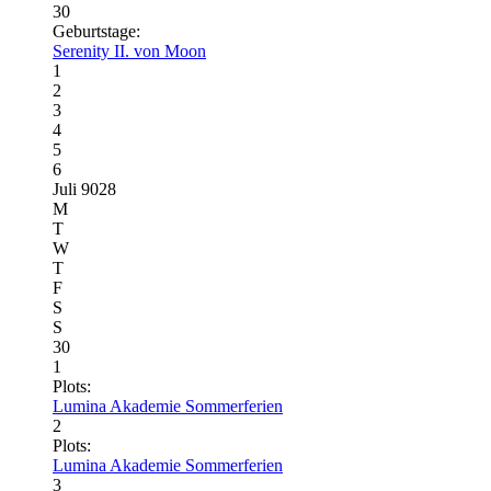
30
Geburtstage:
Serenity II. von Moon
1
2
3
4
5
6
Juli 9028
M
T
W
T
F
S
S
30
1
Plots:
Lumina Akademie Sommerferien
2
Plots:
Lumina Akademie Sommerferien
3