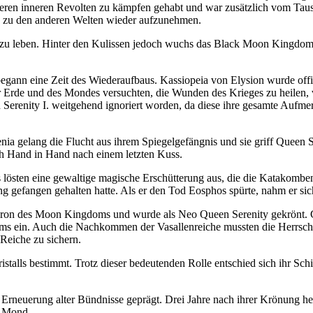
eren inneren Revolten zu kämpfen gehabt und war zusätzlich vom Taus
 zu den anderen Welten wieder aufzunehmen.
zu leben. Hinter den Kulissen jedoch wuchs das Black Moon Kingdom u
gann eine Zeit des Wiederaufbaus. Kassiopeia von Elysion wurde offi
 Erde und des Mondes versuchten, die Wunden des Krieges zu heilen, ve
Serenity I. weitgehend ignoriert worden, da diese ihre gesamte Auf
enia gelang die Flucht aus ihrem Spiegelgefängnis und sie griff Queen 
ich Hand in Hand nach einem letzten Kuss.
s lösten eine gewaltige magische Erschütterung aus, die die Katakomb
ang gefangen gehalten hatte. Als er den Tod Eosphos spürte, nahm er sic
 Thron des Moon Kingdoms und wurde als Neo Queen Serenity gekrönt. 
ms ein. Auch die Nachkommen der Vasallenreiche mussten die Herrschaf
Reiche zu sichern.
alls bestimmt. Trotz dieser bedeutenden Rolle entschied sich ihr Schic
 Erneuerung alter Bündnisse geprägt. Drei Jahre nach ihrer Krönung 
d Mond.