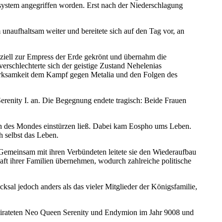
ystem angegriffen worden. Erst nach der Niederschlagung
naufhaltsam weiter und bereitete sich auf den Tag vor, an
ziell zur Empress der Erde gekrönt und übernahm die
rschlechterte sich der geistige Zustand Nehelenias
merksamkeit dem Kampf gegen Metalia und den Folgen des
Serenity I. an. Die Begegnung endete tragisch: Beide Frauen
en des Mondes einstürzen ließ. Dabei kam Eospho ums Leben.
h selbst das Leben.
Gemeinsam mit ihren Verbündeten leitete sie den Wiederaufbau
t ihrer Familien übernehmen, wodurch zahlreiche politische
ksal jedoch anders als das vieler Mitglieder der Königsfamilie,
heirateten Neo Queen Serenity und Endymion im Jahr 9008 und