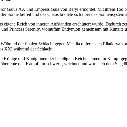
ror Gaius XX und Empress Gaia von Beryl ermordet. Mit ihrem Tod b
der Sonne befreit und das Chaos breitete sich über das Sonnensystem a
s eigene Reich von inneren Aufständen erschüttert wurde. Dadurch ze
n und Princess Serenity, woraufhin Endymion gemeinsam mit Kunzite 
 Während der finalen Schlacht gegen Metalia opferte sich Elladorya v
ius XXI während der Schlacht.
lle Könige und Königinnen der beteiligten Reiche kamen im Kampf gege
Sie überlebte den Kampf nur schwer gezeichnet und war nach dem Sieg 