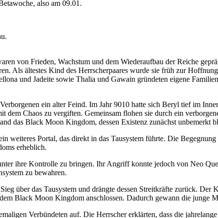
 Betawoche, also am 09.01.
au.
waren von Frieden, Wachstum und dem Wiederaufbau der Reiche geprä
n. Als ältestes Kind des Herrscherpaares wurde sie früh zur Hoffnung
llona und Jadeite sowie Thalia und Gawain gründeten eigene Familien
rborgenen ein alter Feind. Im Jahr 9010 hatte sich Beryl tief im Inner
mit dem Chaos zu vergiften. Gemeinsam flohen sie durch ein verborgen
tand das Black Moon Kingdom, dessen Existenz zunächst unbemerkt bl
 ein weiteres Portal, das direkt in das Tausystem führte. Die Begegn
doms erheblich.
nter ihre Kontrolle zu bringen. Ihr Angriff konnte jedoch von Neo Quee
ensystem zu bewahren.
eg über das Tausystem und drängte dessen Streitkräfte zurück. Der Kr
s dem Black Moon Kingdom anschlossen. Dadurch gewann die junge Mac
ligen Verbündeten auf. Die Herrscher erklärten, dass die jahrelange 