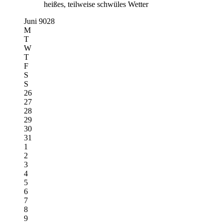
heißes, teilweise schwüles Wetter
Juni 9028
M
T
W
T
F
S
S
26
27
28
29
30
31
1
2
3
4
5
6
7
8
9