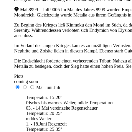
Mai 8999 – Juli 9005
Im Mai des Jahres 8999 wurden Empe
Mondreich. Gleichzeitig wurde Metalia aus ihrem Gefängnis in 
Zu Beginn des Krieges ließ Kinmoku den Mond im Stich, da da
Serenity. Währenddessen verlobten sich Endymion von Elysio
anschloss.
Im Verlauf des langen Krieges kam es zu unzähligen Verlusten.
Nephrite und Zoisite fielen in diesem Kampf. Ebenso starb Ga
Die Endschlacht forderte einen verheerenden Tribut: Nahezu a
Metalia zu besiegen, doch der Sieg hatte einen hohen Preis. 
Plots
coming soon
Mai
Juni
Juli
Temperatur: 15-20°
frisches bis warmes Wetter, milde Temperaturen
03. - 14.Mai vereinzelte Regenschauer
Temperatur: 20-25°
mildes Wetter
1. - 18.Juni Regenzeit
Temperatur: 25-35°