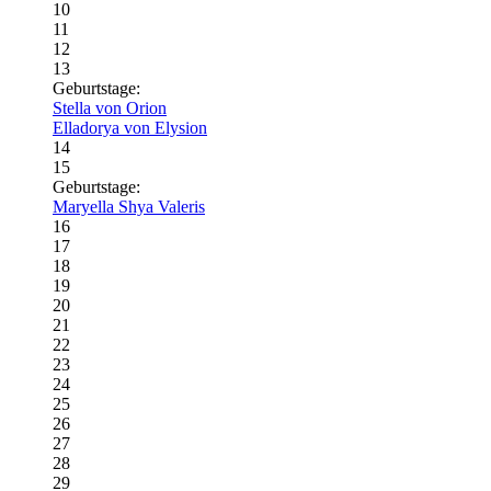
10
11
12
13
Geburtstage:
Stella von Orion
Elladorya von Elysion
14
15
Geburtstage:
Maryella Shya Valeris
16
17
18
19
20
21
22
23
24
25
26
27
28
29