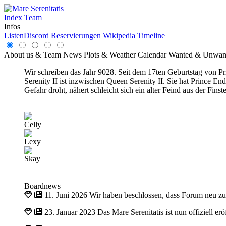
Index
Team
Infos
Listen
Discord
Reservierungen
Wikipedia
Timeline
About us & Team
News
Plots & Weather
Calendar
Wanted & Unwan
Wir schreiben das Jahr 9028. Seit dem 17ten Geburtstag von Pri
Serenity II ist inzwischen Queen Serenity II. Sie hat Prince 
Gefahr droht, nähert schleicht sich ein alter Feind aus der Fin
Celly
Lexy
Skay
Boardnews
11. Juni 2026
Wir haben beschlossen, dass Forum neu z
23. Januar 2023
Das Mare Serenitatis ist nun offiziell e