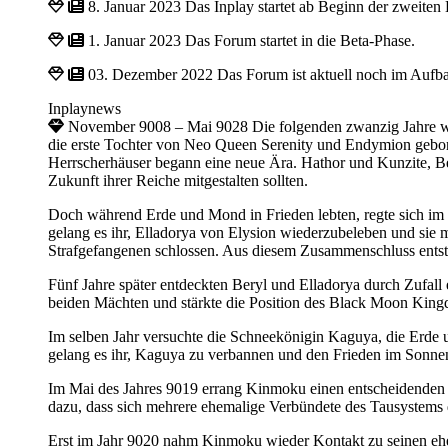
8. Januar 2023
Das Inplay startet ab Beginn der zweiten
1. Januar 2023
Das Forum startet in die Beta-Phase.
03. Dezember 2022
Das Forum ist aktuell noch im Aufb
Inplaynews
November 9008 – Mai 9028
Die folgenden zwanzig Jahre 
die erste Tochter von Neo Queen Serenity und Endymion gebore
Herrscherhäuser begann eine neue Ära. Hathor und Kunzite, Be
Zukunft ihrer Reiche mitgestalten sollten.
Doch während Erde und Mond in Frieden lebten, regte sich im Ve
gelang es ihr, Elladorya von Elysion wiederzubeleben und sie 
Strafgefangenen schlossen. Aus diesem Zusammenschluss ents
Fünf Jahre später entdeckten Beryl und Elladorya durch Zufall
beiden Mächten und stärkte die Position des Black Moon King
Im selben Jahr versuchte die Schneekönigin Kaguya, die Erde u
gelang es ihr, Kaguya zu verbannen und den Frieden im Sonn
Im Mai des Jahres 9019 errang Kinmoku einen entscheidenden Si
dazu, dass sich mehrere ehemalige Verbündete des Tausystem
Erst im Jahr 9020 nahm Kinmoku wieder Kontakt zu seinen ehema