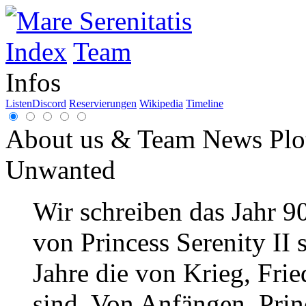
Index
Team
Infos
Listen
Discord
Reservierungen
Wikipedia
Timeline
About us & Team
News
Plo
Unwanted
Wir schreiben das Jahr 9
von Princess Serenity II 
Jahre die von Krieg, Frie
sind. Von Anfängen. Princ