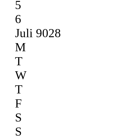
5
6
Juli 9028
M
T
W
T
F
S
S